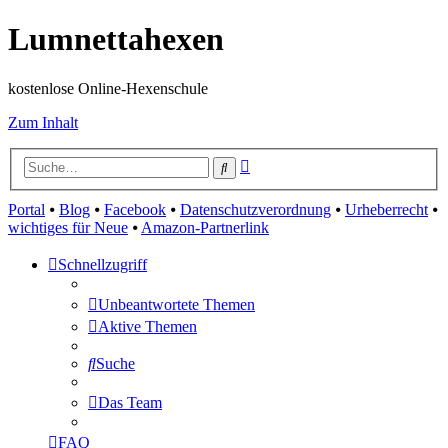
Lumnettahexen
kostenlose Online-Hexenschule
Zum Inhalt
Erweiterte
Suche
Suche
Portal
⦁
Blog
⦁
Facebook
⦁
Datenschutzverordnung
⦁
Urheberrecht
⦁
wichtiges für Neue
⦁
Amazon-Partnerlink
Schnellzugriff
Unbeantwortete Themen
Aktive Themen
Suche
Das Team
FAQ