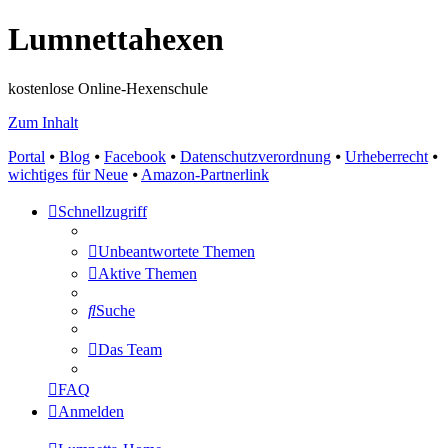
Lumnettahexen
kostenlose Online-Hexenschule
Zum Inhalt
Portal
⦁
Blog
⦁
Facebook
⦁
Datenschutzverordnung
⦁
Urheberrecht
⦁
wichtiges für Neue
⦁
Amazon-Partnerlink
Schnellzugriff
Unbeantwortete Themen
Aktive Themen
Suche
Das Team
FAQ
Anmelden