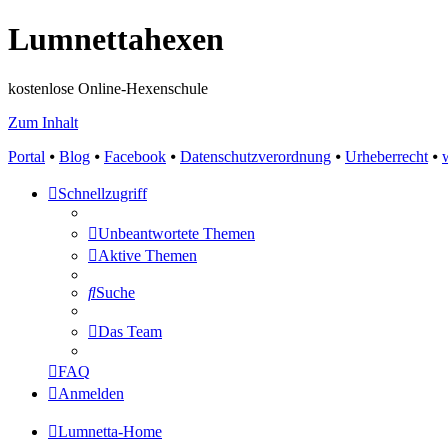
Lumnettahexen
kostenlose Online-Hexenschule
Zum Inhalt
Portal
⦁
Blog
⦁
Facebook
⦁
Datenschutzverordnung
⦁
Urheberrecht
⦁
Schnellzugriff
Unbeantwortete Themen
Aktive Themen
Suche
Das Team
FAQ
Anmelden
Lumnetta-Home