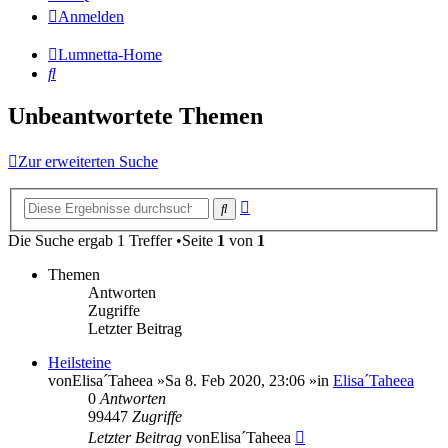
Anmelden
Lumnetta-Home
Suche
Unbeantwortete Themen
Zur erweiterten Suche
Erweiterte
Suche
Suche
Die Suche ergab 1 Treffer •Seite
1
von
1
Themen
Antworten
Zugriffe
Letzter Beitrag
Heilsteine
von
Elisa´Taheea
»Sa 8. Feb 2020, 23:06 »in
Elisa´Taheea
0
Antworten
99447
Zugriffe
Letzter Beitrag
von
Elisa´Taheea