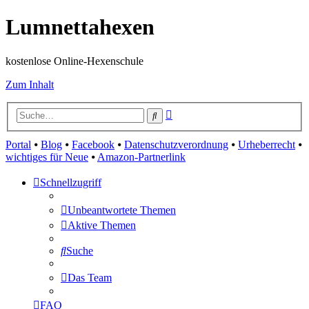
Lumnettahexen
kostenlose Online-Hexenschule
Zum Inhalt
Erweiterte
Suche
Suche
Portal
⦁
Blog
⦁
Facebook
⦁
Datenschutzverordnung
⦁
Urheberrecht
⦁
wichtiges für Neue
⦁
Amazon-Partnerlink
Schnellzugriff
Unbeantwortete Themen
Aktive Themen
Suche
Das Team
FAQ