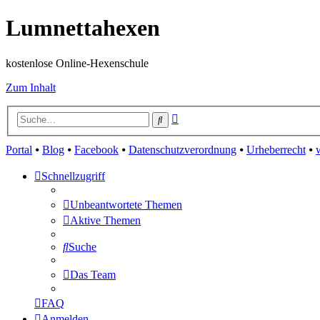
Lumnettahexen
kostenlose Online-Hexenschule
Zum Inhalt
Erweiterte
Suche
Suche
Portal
⦁
Blog
⦁
Facebook
⦁
Datenschutzverordnung
⦁
Urheberrecht
⦁
Schnellzugriff
Unbeantwortete Themen
Aktive Themen
Suche
Das Team
FAQ
Anmelden