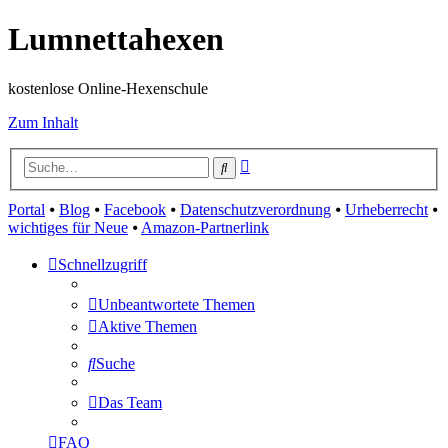
Lumnettahexen
kostenlose Online-Hexenschule
Zum Inhalt
Erweiterte
Suche
Suche
Portal
⦁
Blog
⦁
Facebook
⦁
Datenschutzverordnung
⦁
Urheberrecht
⦁
wichtiges für Neue
⦁
Amazon-Partnerlink
Schnellzugriff
Unbeantwortete Themen
Aktive Themen
Suche
Das Team
FAQ