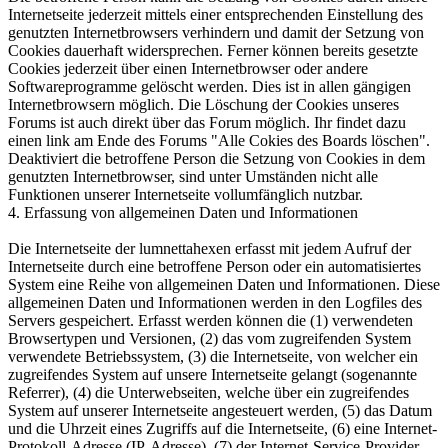
Internetseite jederzeit mittels einer entsprechenden Einstellung des
genutzten Internetbrowsers verhindern und damit der Setzung von
Cookies dauerhaft widersprechen. Ferner können bereits gesetzte
Cookies jederzeit über einen Internetbrowser oder andere
Softwareprogramme gelöscht werden. Dies ist in allen gängigen
Internetbrowsern möglich. Die Löschung der Cookies unseres
Forums ist auch direkt über das Forum möglich. Ihr findet dazu
einen link am Ende des Forums "Alle Cokies des Boards löschen".
Deaktiviert die betroffene Person die Setzung von Cookies in dem
genutzten Internetbrowser, sind unter Umständen nicht alle
Funktionen unserer Internetseite vollumfänglich nutzbar.
4. Erfassung von allgemeinen Daten und Informationen
Die Internetseite der lumnettahexen erfasst mit jedem Aufruf der
Internetseite durch eine betroffene Person oder ein automatisiertes
System eine Reihe von allgemeinen Daten und Informationen. Diese
allgemeinen Daten und Informationen werden in den Logfiles des
Servers gespeichert. Erfasst werden können die (1) verwendeten
Browsertypen und Versionen, (2) das vom zugreifenden System
verwendete Betriebssystem, (3) die Internetseite, von welcher ein
zugreifendes System auf unsere Internetseite gelangt (sogenannte
Referrer), (4) die Unterwebseiten, welche über ein zugreifendes
System auf unserer Internetseite angesteuert werden, (5) das Datum
und die Uhrzeit eines Zugriffs auf die Internetseite, (6) eine Internet-
Protokoll-Adresse (IP-Adresse), (7) der Internet-Service-Provider