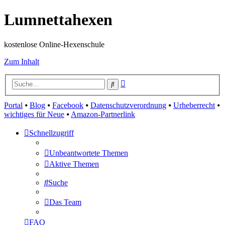
Lumnettahexen
kostenlose Online-Hexenschule
Zum Inhalt
Erweiterte
Suche
Suche
Portal
⦁
Blog
⦁
Facebook
⦁
Datenschutzverordnung
⦁
Urheberrecht
⦁
wichtiges für Neue
⦁
Amazon-Partnerlink
Schnellzugriff
Unbeantwortete Themen
Aktive Themen
Suche
Das Team
FAQ