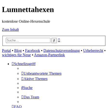
Lumnettahexen
kostenlose Online-Hexenschule
Zum Inhalt
Erweiterte
Suche
Suche
Portal
⦁
Blog
⦁
Facebook
⦁
Datenschutzverordnung
⦁
Urheberrecht
⦁
wichtiges für Neue
⦁
Amazon-Partnerlink
Schnellzugriff
Unbeantwortete Themen
Aktive Themen
Suche
Das Team
FAQ