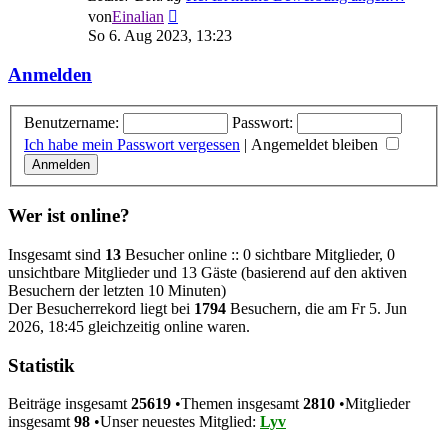
Neuester
von
Einalian
Beitrag
So 6. Aug 2023, 13:23
Anmelden
Benutzername:
Passwort:
Ich habe mein Passwort vergessen
|
Angemeldet bleiben
Wer ist online?
Insgesamt sind
13
Besucher online :: 0 sichtbare Mitglieder, 0
unsichtbare Mitglieder und 13 Gäste (basierend auf den aktiven
Besuchern der letzten 10 Minuten)
Der Besucherrekord liegt bei
1794
Besuchern, die am Fr 5. Jun
2026, 18:45 gleichzeitig online waren.
Statistik
Beiträge insgesamt
25619
•Themen insgesamt
2810
•Mitglieder
insgesamt
98
•Unser neuestes Mitglied:
Lyv