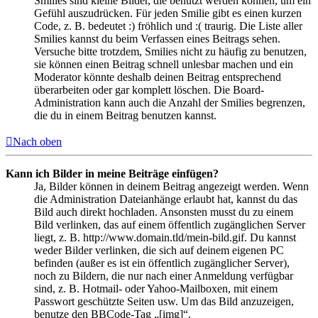
Smilies sind kleine Bilder, die benutzt werden können, um ein
Gefühl auszudrücken. Für jeden Smilie gibt es einen kurzen
Code, z. B. bedeutet :) fröhlich und :( traurig. Die Liste aller
Smilies kannst du beim Verfassen eines Beitrags sehen.
Versuche bitte trotzdem, Smilies nicht zu häufig zu benutzen,
sie können einen Beitrag schnell unlesbar machen und ein
Moderator könnte deshalb deinen Beitrag entsprechend
überarbeiten oder gar komplett löschen. Die Board-
Administration kann auch die Anzahl der Smilies begrenzen,
die du in einem Beitrag benutzen kannst.
Nach oben
Kann ich Bilder in meine Beiträge einfügen?
Ja, Bilder können in deinem Beitrag angezeigt werden. Wenn
die Administration Dateianhänge erlaubt hat, kannst du das
Bild auch direkt hochladen. Ansonsten musst du zu einem
Bild verlinken, das auf einem öffentlich zugänglichen Server
liegt, z. B. http://www.domain.tld/mein-bild.gif. Du kannst
weder Bilder verlinken, die sich auf deinem eigenen PC
befinden (außer es ist ein öffentlich zugänglicher Server),
noch zu Bildern, die nur nach einer Anmeldung verfügbar
sind, z. B. Hotmail- oder Yahoo-Mailboxen, mit einem
Passwort geschützte Seiten usw. Um das Bild anzuzeigen,
benutze den BBCode-Tag „[img]“.