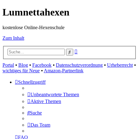
Lumnettahexen
kostenlose Online-Hexenschule
Zum Inhalt
Erweiterte
Suche
Suche
Portal
⦁
Blog
⦁
Facebook
⦁
Datenschutzverordnung
⦁
Urheberrecht
⦁
wichtiges für Neue
⦁
Amazon-Partnerlink
Schnellzugriff
Unbeantwortete Themen
Aktive Themen
Suche
Das Team
FAQ