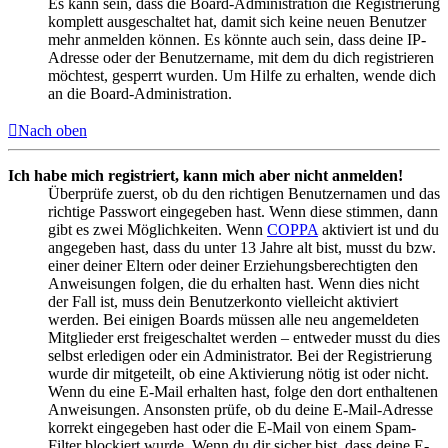
Es kann sein, dass die Board-Administration die Registrierung
komplett ausgeschaltet hat, damit sich keine neuen Benutzer
mehr anmelden können. Es könnte auch sein, dass deine IP-
Adresse oder der Benutzername, mit dem du dich registrieren
möchtest, gesperrt wurden. Um Hilfe zu erhalten, wende dich
an die Board-Administration.
Nach oben
Ich habe mich registriert, kann mich aber nicht anmelden!
Überprüfe zuerst, ob du den richtigen Benutzernamen und das
richtige Passwort eingegeben hast. Wenn diese stimmen, dann
gibt es zwei Möglichkeiten. Wenn
COPPA
aktiviert ist und du
angegeben hast, dass du unter 13 Jahre alt bist, musst du bzw.
einer deiner Eltern oder deiner Erziehungsberechtigten den
Anweisungen folgen, die du erhalten hast. Wenn dies nicht
der Fall ist, muss dein Benutzerkonto vielleicht aktiviert
werden. Bei einigen Boards müssen alle neu angemeldeten
Mitglieder erst freigeschaltet werden – entweder musst du dies
selbst erledigen oder ein Administrator. Bei der Registrierung
wurde dir mitgeteilt, ob eine Aktivierung nötig ist oder nicht.
Wenn du eine E-Mail erhalten hast, folge den dort enthaltenen
Anweisungen. Ansonsten prüfe, ob du deine E-Mail-Adresse
korrekt eingegeben hast oder die E-Mail von einem Spam-
Filter blockiert wurde. Wenn du dir sicher bist, dass deine E-