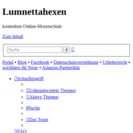
Lumnettahexen
kostenlose Online-Hexenschule
Zum Inhalt
Erweiterte
Suche
Suche
Portal
⦁
Blog
⦁
Facebook
⦁
Datenschutzverordnung
⦁
Urheberrecht
⦁
wichtiges für Neue
⦁
Amazon-Partnerlink
Schnellzugriff
Unbeantwortete Themen
Aktive Themen
Suche
Das Team
FAQ