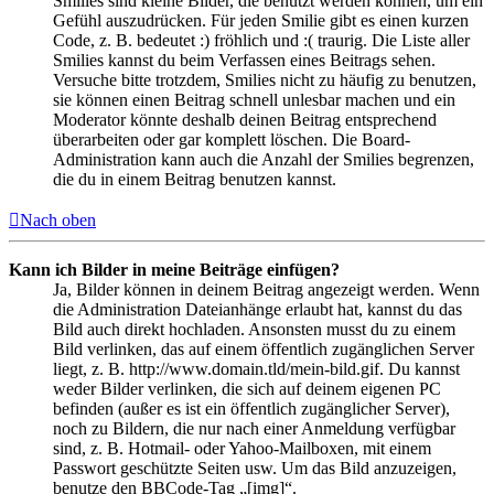
Smilies sind kleine Bilder, die benutzt werden können, um ein
Gefühl auszudrücken. Für jeden Smilie gibt es einen kurzen
Code, z. B. bedeutet :) fröhlich und :( traurig. Die Liste aller
Smilies kannst du beim Verfassen eines Beitrags sehen.
Versuche bitte trotzdem, Smilies nicht zu häufig zu benutzen,
sie können einen Beitrag schnell unlesbar machen und ein
Moderator könnte deshalb deinen Beitrag entsprechend
überarbeiten oder gar komplett löschen. Die Board-
Administration kann auch die Anzahl der Smilies begrenzen,
die du in einem Beitrag benutzen kannst.
Nach oben
Kann ich Bilder in meine Beiträge einfügen?
Ja, Bilder können in deinem Beitrag angezeigt werden. Wenn
die Administration Dateianhänge erlaubt hat, kannst du das
Bild auch direkt hochladen. Ansonsten musst du zu einem
Bild verlinken, das auf einem öffentlich zugänglichen Server
liegt, z. B. http://www.domain.tld/mein-bild.gif. Du kannst
weder Bilder verlinken, die sich auf deinem eigenen PC
befinden (außer es ist ein öffentlich zugänglicher Server),
noch zu Bildern, die nur nach einer Anmeldung verfügbar
sind, z. B. Hotmail- oder Yahoo-Mailboxen, mit einem
Passwort geschützte Seiten usw. Um das Bild anzuzeigen,
benutze den BBCode-Tag „[img]“.