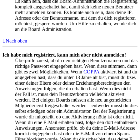
Es kann sein, dass die Board-Administration die Registrierung
komplett ausgeschaltet hat, damit sich keine neuen Benutzer
mehr anmelden können. Es könnte auch sein, dass deine IP-
Adresse oder der Benutzername, mit dem du dich registrieren
möchtest, gesperrt wurden. Um Hilfe zu erhalten, wende dich
an die Board-Administration.
Nach oben
Ich habe mich registriert, kann mich aber nicht anmelden!
Überprüfe zuerst, ob du den richtigen Benutzernamen und das
richtige Passwort eingegeben hast. Wenn diese stimmen, dann
gibt es zwei Möglichkeiten. Wenn
COPPA
aktiviert ist und du
angegeben hast, dass du unter 13 Jahre alt bist, musst du bzw.
einer deiner Eltern oder deiner Erziehungsberechtigten den
Anweisungen folgen, die du erhalten hast. Wenn dies nicht
der Fall ist, muss dein Benutzerkonto vielleicht aktiviert
werden. Bei einigen Boards müssen alle neu angemeldeten
Mitglieder erst freigeschaltet werden – entweder musst du dies
selbst erledigen oder ein Administrator. Bei der Registrierung
wurde dir mitgeteilt, ob eine Aktivierung nötig ist oder nicht.
Wenn du eine E-Mail erhalten hast, folge den dort enthaltenen
Anweisungen. Ansonsten prüfe, ob du deine E-Mail-Adresse
korrekt eingegeben hast oder die E-Mail von einem Spam-
Filter blockiert wurde. Wenn du dir sicher bist, dass deine E-