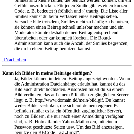
Smilies sind kleine Bilder, die benutzt werden können, um ein
Gefühl auszudrücken. Für jeden Smilie gibt es einen kurzen
Code, z. B. bedeutet :) fröhlich und :( traurig. Die Liste aller
Smilies kannst du beim Verfassen eines Beitrags sehen.
Versuche bitte trotzdem, Smilies nicht zu häufig zu benutzen,
sie können einen Beitrag schnell unlesbar machen und ein
Moderator könnte deshalb deinen Beitrag entsprechend
überarbeiten oder gar komplett löschen. Die Board-
Administration kann auch die Anzahl der Smilies begrenzen,
die du in einem Beitrag benutzen kannst.
Nach oben
Kann ich Bilder in meine Beiträge einfügen?
Ja, Bilder können in deinem Beitrag angezeigt werden. Wenn
die Administration Dateianhänge erlaubt hat, kannst du das
Bild auch direkt hochladen. Ansonsten musst du zu einem
Bild verlinken, das auf einem öffentlich zugänglichen Server
liegt, z. B. http://www.domain.tld/mein-bild.gif. Du kannst
weder Bilder verlinken, die sich auf deinem eigenen PC
befinden (außer es ist ein öffentlich zugänglicher Server),
noch zu Bildern, die nur nach einer Anmeldung verfügbar
sind, z. B. Hotmail- oder Yahoo-Mailboxen, mit einem
Passwort geschützte Seiten usw. Um das Bild anzuzeigen,
benutze den BBCode-Tag „[img]“.