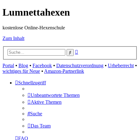
Lumnettahexen
kostenlose Online-Hexenschule
Zum Inhalt
Erweiterte
Suche
Suche
Portal
⦁
Blog
⦁
Facebook
⦁
Datenschutzverordnung
⦁
Urheberrecht
⦁
wichtiges für Neue
⦁
Amazon-Partnerlink
Schnellzugriff
Unbeantwortete Themen
Aktive Themen
Suche
Das Team
FAQ