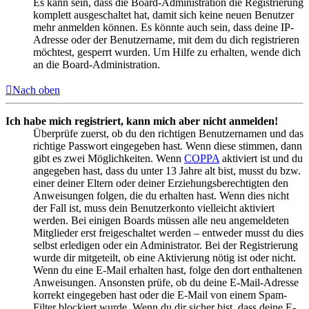
Es kann sein, dass die Board-Administration die Registrierung
komplett ausgeschaltet hat, damit sich keine neuen Benutzer
mehr anmelden können. Es könnte auch sein, dass deine IP-
Adresse oder der Benutzername, mit dem du dich registrieren
möchtest, gesperrt wurden. Um Hilfe zu erhalten, wende dich
an die Board-Administration.
Nach oben
Ich habe mich registriert, kann mich aber nicht anmelden!
Überprüfe zuerst, ob du den richtigen Benutzernamen und das
richtige Passwort eingegeben hast. Wenn diese stimmen, dann
gibt es zwei Möglichkeiten. Wenn
COPPA
aktiviert ist und du
angegeben hast, dass du unter 13 Jahre alt bist, musst du bzw.
einer deiner Eltern oder deiner Erziehungsberechtigten den
Anweisungen folgen, die du erhalten hast. Wenn dies nicht
der Fall ist, muss dein Benutzerkonto vielleicht aktiviert
werden. Bei einigen Boards müssen alle neu angemeldeten
Mitglieder erst freigeschaltet werden – entweder musst du dies
selbst erledigen oder ein Administrator. Bei der Registrierung
wurde dir mitgeteilt, ob eine Aktivierung nötig ist oder nicht.
Wenn du eine E-Mail erhalten hast, folge den dort enthaltenen
Anweisungen. Ansonsten prüfe, ob du deine E-Mail-Adresse
korrekt eingegeben hast oder die E-Mail von einem Spam-
Filter blockiert wurde. Wenn du dir sicher bist, dass deine E-